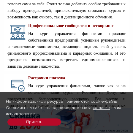
говорят сами за себя. Стоит только добавить особые требования к
выбору преподавателей, привлекательную стоимость курсов и
возможность как очного, так и дистанционного обучения.
Профессиональное сообщество и нетворкинг
На курс управления финансами приходят
собственники предприятий, успешные руководители
и талантливые экономисты, желающие поднять свой уровень
финансового профессионализма и карьерных ожиданий. И это
прекрасная возможность встретить единомышленников и
завязать деловые знакомства.
Рассрочки платежа
На курс управления финансами, также как и на
остальные наши курсы в Ростове на Дону, мы
предоставляем беспроцентную рассрочку. Все честно и
На информационном ресурсе применяются cookie-файлы .
прозрачно, без увеличения стоимости обучения и скрытых
Оставаясь на сайте, вы подтверждаете свое
согласие
на их
процентов.
использование.
Документы об образовании
Принять
Диплом о профессиональной переподготовке всегда